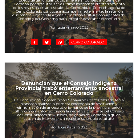
Luego de denunciar públicamente al Consejo Indígena de
Cruz del Eje
Córdoba por desautorizar a último momento el enterramiento
de los restos óseos ancestrales, la Comunidad Comechingona de
Corredor de Ansenuza
Cerro Colorado convoca a acompañar este martes la reunión
que tendrá lugar en la Agencia Córdoba Cultura con agentes del
La Carlota y zona
Consejo y del Gobierno para intentar destrabar el conflicto.
Laboulaye y sur
Por lucia • mayo 2023
Bell Ville
CERRO COLORADO
Río Tercero
Despeñaderos
Denuncian que el Consejo Indígena
Provincial trabó enterramiento ancestral
en Cerro Colorado
La Comunidad Comechingón Sanavirón Cerro Colorado tenía
planeado realizar la primera ceremonia de restitución y
reinhumación de ancestros originarios de la provincia, pero a
último momento, recibieron la negativa por parte del Consejo
de Comunidades de Pueblos Indígenas de Córdoba, a quien
acusan de intervenir sin respetar su propio estatuto.
Por lucia • abril 2023