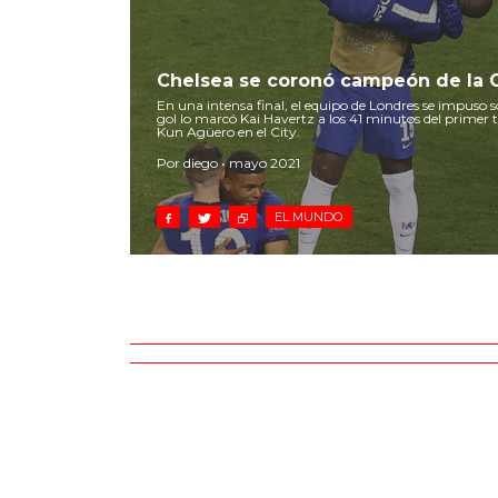
Chelsea se coronó campeón de la
En una intensa final, el equipo de Londres se impuso so
gol lo marcó Kai Havertz a los 41 minutos del primer 
Kun Agüero en el City.
Por diego • mayo 2021
EL MUNDO