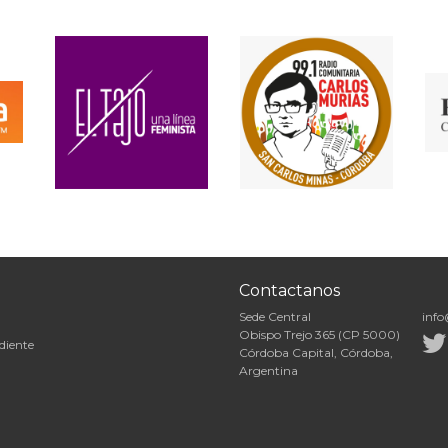
Contactanos
Sede Central
info
Obispo Trejo 365 (CP 5000)
diente
Córdoba Capital, Córdoba,
Argentina