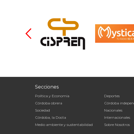
Secciones
Política y Economía
Deportes
Córdoba obrera
Córdoba indepen
Sociedad
Nacionales
Córdoba, la Docta
Internacionales
Medio ambiente y sustentabilidad
Sobre Nosotros