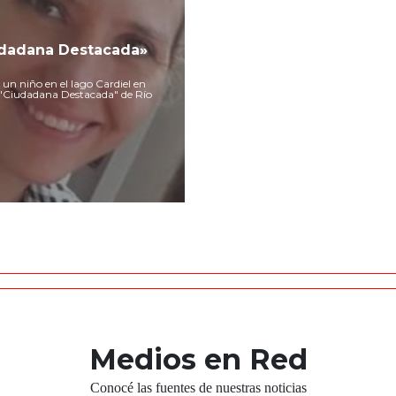
udadana Destacada»
 un niño en el lago Cardiel en
e "Ciudadana Destacada" de Río
Medios en Red
Conocé las fuentes de nuestras noticias