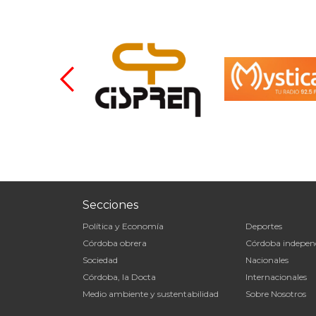
Secciones
Política y Economía
Deportes
Córdoba obrera
Córdoba indepen
Sociedad
Nacionales
Córdoba, la Docta
Internacionales
Medio ambiente y sustentabilidad
Sobre Nosotros