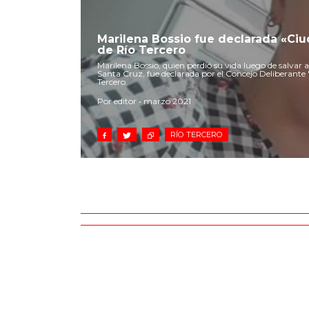
Marilena Bossio fue declarada «Ci
de Río Tercero
Marilena Bossio, quien perdió su vida luego de salvar a
Santa Cruz, fue declarada por el Concejo Deliberant
Tercero.
Por editor • marzo 2021
RÍO TERCERO