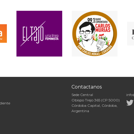
Contactanos
Sede Central
info
Obispo Trejo 365 (CP 5000)
diente
Córdoba Capital, Córdoba,
Argentina