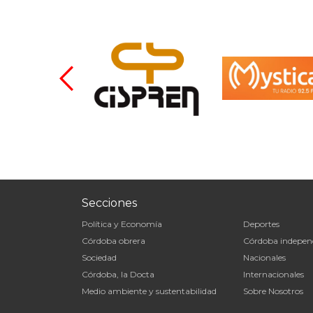
Secciones
Política y Economía
Deportes
Córdoba obrera
Córdoba indepen
Sociedad
Nacionales
Córdoba, la Docta
Internacionales
Medio ambiente y sustentabilidad
Sobre Nosotros