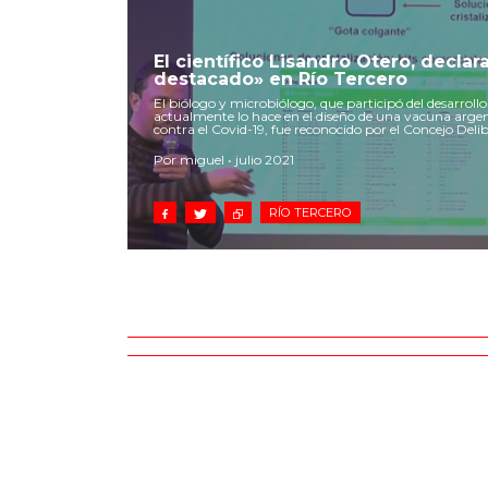
El científico Lisandro Otero, decla
destacado» en Río Tercero
El biólogo y microbiólogo, que participó del desarrollo
actualmente lo hace en el diseño de una vacuna arge
contra el Covid-19, fue reconocido por el Concejo Deli
Por miguel • julio 2021
RÍO TERCERO