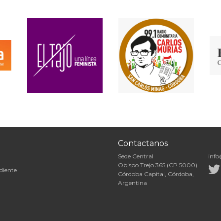
Contactanos
Sede Central
info
Obispo Trejo 365 (CP 5000)
diente
Córdoba Capital, Córdoba,
Argentina