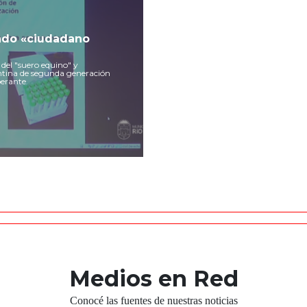
rado «ciudadano
 del "suero equino" y
ntina de segunda generación
berante.
Medios en Red
Conocé las fuentes de nuestras noticias