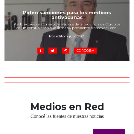
Cruz del Eje
Corredor de Ansenuza
Piden sanciones para los médicos
antivacunas
La Carlota y zona
Así lo expresó el Consejo de Médicos de la provincia de Córdoba
Laboulaye y sur
en un comunicado que firma su presidente Andrés de León.
Bell Ville
Por editor • julio 2021
Río Tercero
Despeñaderos
CÓRDOBA
Medios en Red
Conocé las fuentes de nuestras noticias