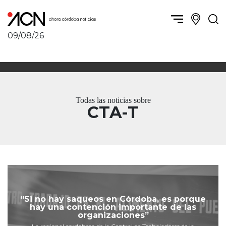
09/08/26
Política y Economía
Córdoba, la ciudad
Córdoba obrera
Sierras Chicas
Sociedad
Río Cuarto y zona
Todas las noticias sobre
Córdoba, la Docta
Villa María y zona
CTA-T
Ambiente y sustentabilidad
San Francisco y zona
Deportes
Traslasierra
Córdoba diverse
Punilla / Carlos Paz
Córdoba independiente
Alta Gracia
Nacionales
Marcos Juárez
Internacionales
Río Primero
Humor
“Si no hay saqueos en Córdoba, es porque
Valle de Calamuchita
hay una contención importante de las
organizaciones”
Jesús María y norte