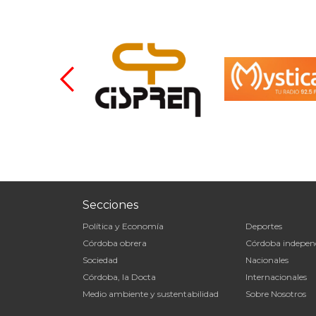
Secciones
Política y Economía
Deportes
Córdoba obrera
Córdoba indepen
Sociedad
Nacionales
Córdoba, la Docta
Internacionales
Medio ambiente y sustentabilidad
Sobre Nosotros