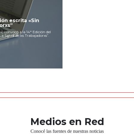
ón escrita «Sin
orxs”
) convocó a la 14° Edición del
La Salud de lxs Trabajadorxs”.
Medios en Red
Conocé las fuentes de nuestras noticias