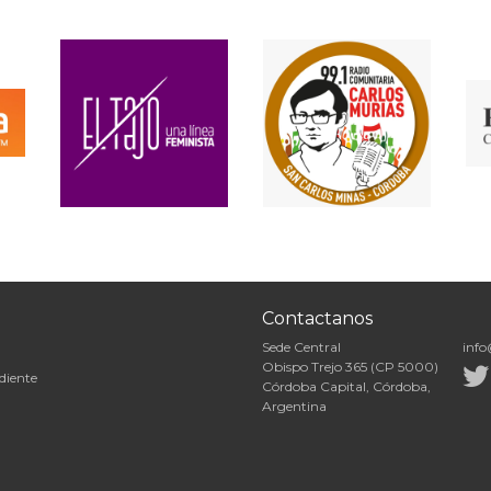
Contactanos
Sede Central
info
Obispo Trejo 365 (CP 5000)
diente
Córdoba Capital, Córdoba,
Argentina