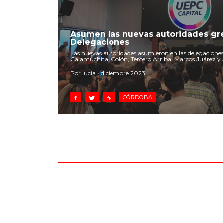
Asumen las nuevas autoridades gre
Delegaciones
Las nuevas autoridades asumieron en las delegaciones C
Calamuchita, Colón, Tercero Arriba, Marcos Juárez y
Por lucia • diciembre 2023
CÓRDOBA