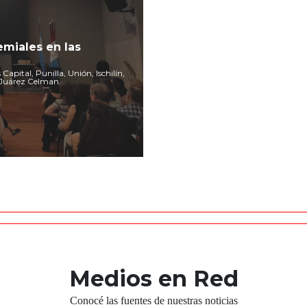
miales en las
apital, Punilla, Unión, Ischilín,
 Juárez Celman.
Medios en Red
Conocé las fuentes de nuestras noticias