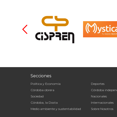
Secciones
Política y Economía
Deportes
Córdoba obrera
Córdoba indepen
Sociedad
Nacionales
Córdoba, la Docta
Internacionales
Medio ambiente y sustentabilidad
Sobre Nosotros