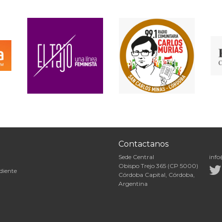
Contactanos
Sede Central
info
Obispo Trejo 365 (CP 5000)
diente
Córdoba Capital, Córdoba,
Argentina