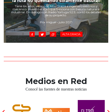
la ruta 40 quemando solamente basura»
Cruz del Eje
Tiene 64 años, vecino de Alta Gracia e ingeniero eléctrico y
Corredor de Ansenuza
mecánico. Inventó el auto que funciona con basura natural e
industrial. En diálogo con Radio Tortuga 92.9, contó los detalles
La Carlota y zona
de su proyecto.
Laboulaye y sur
Por miguel • julio 2021
Bell Ville
ALTA GRACIA
Río Tercero
Despeñaderos
Medios en Red
Conocé las fuentes de nuestras noticias