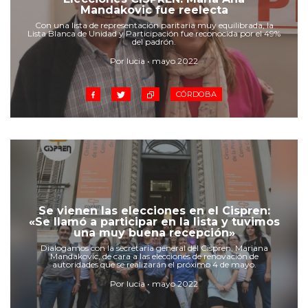
Cruz del Eje
Mandakovic fue reelecta
Corredor de Ansenuza
Con una lista de representación paritaria muy equilibrada, la
Lista Blanca de Unidad y Participación fue reconocida por el 49%
La Carlota y zona
del padrón.
Laboulaye y sur
Por lucia • mayo 2022
Bell Ville
CÓRDOBA
Río Tercero
Despeñaderos
Se vienen las elecciones en el Cispren:
«Se llamó a participar en la lista y tuvimos
una muy buena recepción»
Dialogamos con la secretaria general del Cispren, Mariana
Mandakovic, de cara a las elecciones de renovación de
autoridades que se realizarán el próximo 4 de mayo.
Por lucia • mayo 2022