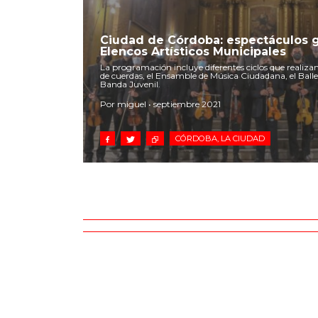
Ciudad de Córdoba: espectáculos g
Elencos Artísticos Municipales
La programación incluye diferentes ciclos que realiza
de cuerdas, el Ensamble de Música Ciudadana, el Balle
Banda Juvenil.
Por miguel • septiembre 2021
CÓRDOBA, LA CIUDAD