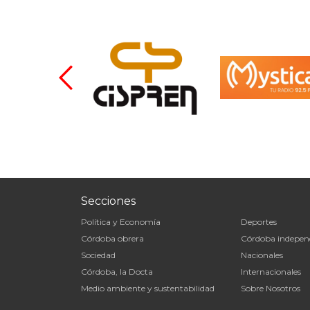
Secciones
Política y Economía
Deportes
Córdoba obrera
Córdoba indepen
Sociedad
Nacionales
Córdoba, la Docta
Internacionales
Medio ambiente y sustentabilidad
Sobre Nosotros