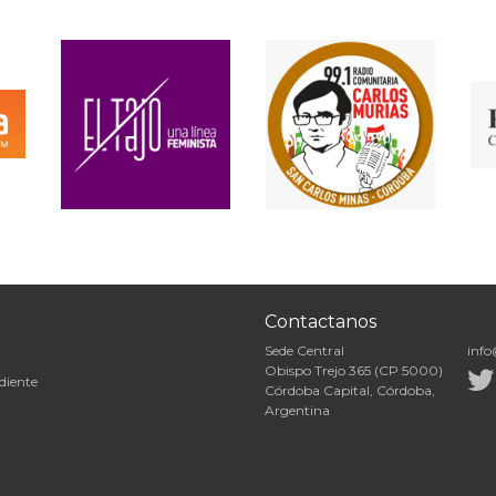
Contactanos
Sede Central
info
Obispo Trejo 365 (CP 5000)
diente
Córdoba Capital, Córdoba,
Argentina