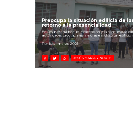
Preocupa la situación edilicia de la
retorno a la presencialidad
En Jesús María no fue la excepción y la comunidad ed
autoridades provinciales mejoras e incluso un edificio
Por luis • marzo 2021
JESÚS MARÍA Y NORTE