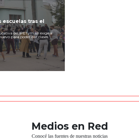
s escuelas tras el
ucativa del IPETym 69 exige a
 nuevo para poder dar clases.
Medios en Red
Conocé las fuentes de nuestras noticias