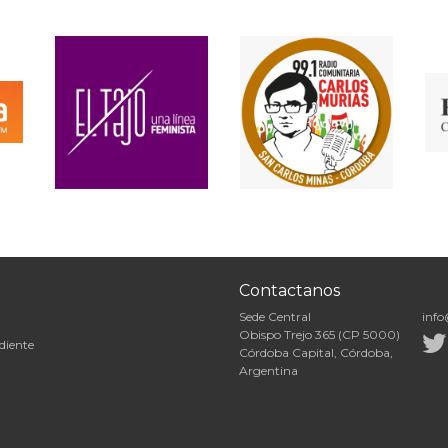
Contactanos
Sede Central
info
Obispo Trejo 365 (CP 5000)
diente
Córdoba Capital, Córdoba,
Argentina