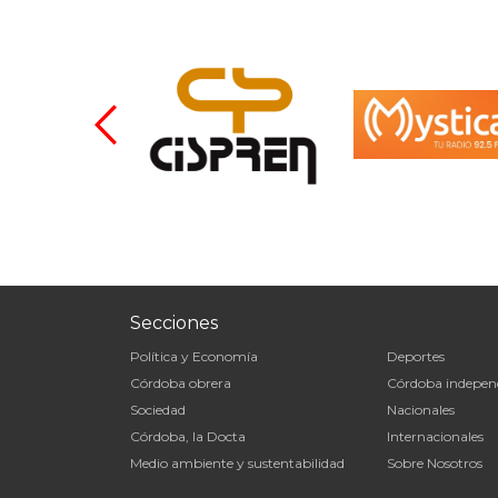
Secciones
Política y Economía
Deportes
Córdoba obrera
Córdoba indepen
Sociedad
Nacionales
Córdoba, la Docta
Internacionales
Medio ambiente y sustentabilidad
Sobre Nosotros