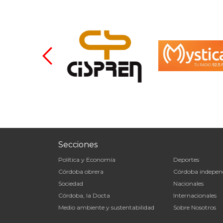
Secciones
Política y Economía
Deportes
Córdoba obrera
Córdoba indepen
Sociedad
Nacionales
Córdoba, la Docta
Internacionales
Medio ambiente y sustentabilidad
Sobre Nosotros