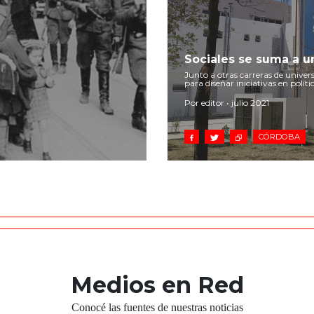
Sociales se suma a u
Junto a otras carreras de univer
para diseñar iniciativas en políti
Por editor • julio 2021
CÓRDOBA
Medios en Red
Conocé las fuentes de nuestras noticias