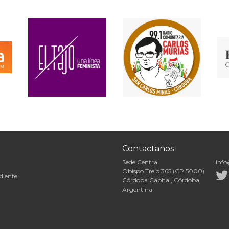
Contactanos
Sede Central
info
Obispo Trejo 365 (CP 5000)
diente
Córdoba Capital, Córdoba,
Argentina