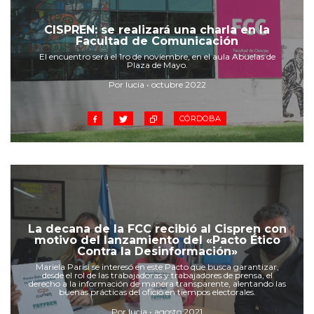
Cruz del Eje
Corredor de Ansenuza
CISPREN: se realizará una charla en la
Facultad de Comunicación
La Carlota y zona
El encuentro será el 1ro de noviembre, en el aula Abuelas de
Laboulaye y sur
Plaza de Mayo.
Bell Ville
Por lucia • octubre 2022
Río Tercero
Despeñaderos
CÓRDOBA
La decana de la FCC recibió al Cispren con
motivo del lanzamiento del «Pacto Ético
Contra la Desinformación»
Mariela Parisi se interesó en este Pacto que busca garantizar,
desde el rol de las trabajadoras y trabajadores de prensa, el
derecho a la información de manera transparente, alentando las
buenas prácticas del oficio en tiempos electorales.
Por lucia • agosto 2021