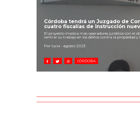
Córdoba tendrá un Juzgado de Cont
cuatro fiscalías de instrucción nue
El proyecto implica más operadores jurídicos con el ob
centrar su trabajo en los delitos contra la propiedad y
Por lucia • agosto 2023
CÓRDOBA