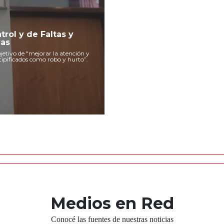
rol y de Faltas y
vas
jetivo de "mejorar la atención y
 tipificados como robo y hurto”.
Medios en Red
Conocé las fuentes de nuestras noticias