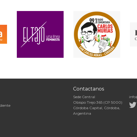
Contactanos
Sede Central
info
Obispo Trejo 365 (CP 5000)
diente
Córdoba Capital, Córdoba,
Argentina