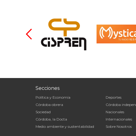
Secciones
Política y Economía
Deportes
Córdoba obrera
Córdoba indepen
Sociedad
Nacionales
Córdoba, la Docta
Internacionales
Medio ambiente y sustentabilidad
Sobre Nosotros