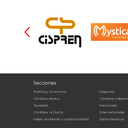
Secciones
Política y Economía
Deportes
Córdoba obrera
Córdoba indepen
Sociedad
Nacionales
Córdoba, la Docta
Internacionales
Medio ambiente y sustentabilidad
Sobre Nosotros