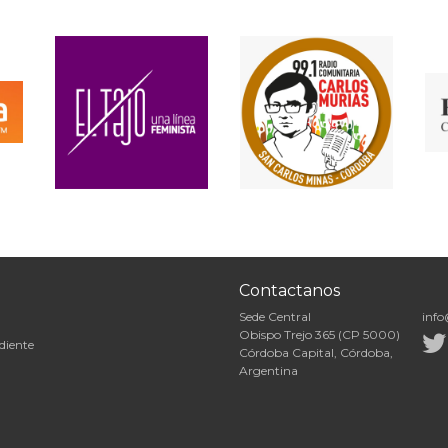
Contactanos
Sede Central
info
Obispo Trejo 365 (CP 5000)
diente
Córdoba Capital, Córdoba,
Argentina