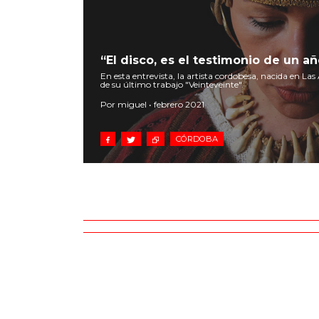
“El disco, es el testimonio de un añ
En esta entrevista, la artista cordobesa, nacida en Las 
de su último trabajo "Veinteveinte".
Por miguel • febrero 2021
CÓRDOBA