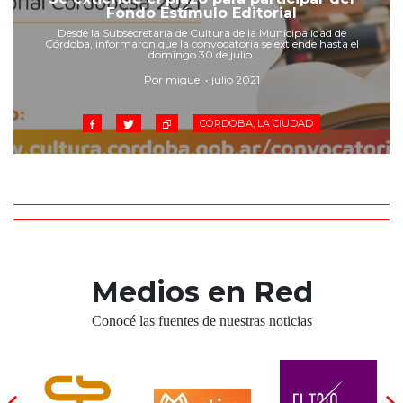
Cruz del Eje
Fondo Estímulo Editorial
Corredor de Ansenuza
Desde la Subsecretaría de Cultura de la Municipalidad de
Córdoba, informaron que la convocatoria se extiende hasta el
La Carlota y zona
domingo 30 de julio.
Laboulaye y sur
Por miguel • julio 2021
Bell Ville
CÓRDOBA, LA CIUDAD
Río Tercero
Despeñaderos
Medios en Red
Conocé las fuentes de nuestras noticias