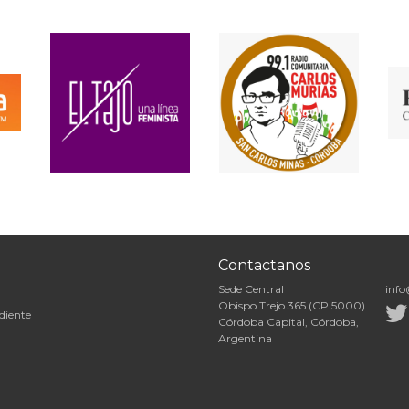
Contactanos
Sede Central
info
Obispo Trejo 365 (CP 5000)
diente
Córdoba Capital, Córdoba,
Argentina