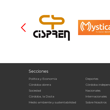
Secciones
Política y Economía
Deportes
Córdoba obrera
Córdoba indepen
Sociedad
Nacionales
Córdoba, la Docta
Internacionales
Medio ambiente y sustentabilidad
Sobre Nosotros