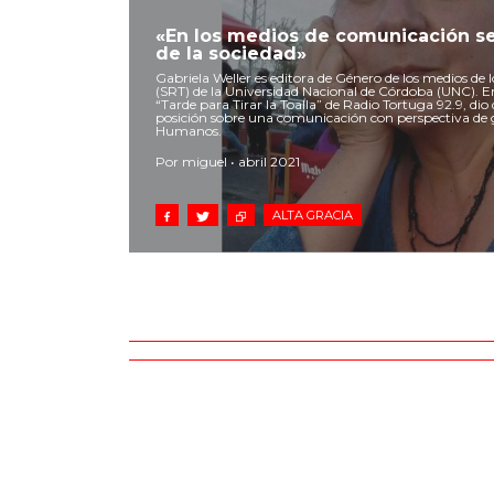
«En los medios de comunicación se
de la sociedad»
Gabriela Weller es editora de Género de los medios de l
(SRT) de la Universidad Nacional de Córdoba (UNC). 
“Tarde para Tirar la Toalla” de Radio Tortuga 92.9, dio d
posición sobre una comunicación con perspectiva de
Humanos.
Por miguel • abril 2021
ALTA GRACIA