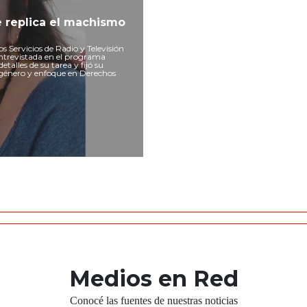
 replica el machismo
os Servicios de Radio y Televisión
Entrevistada en el programa
etalles de su tarea y fijó su
 género y enfoque en Derechos
Medios en Red
Conocé las fuentes de nuestras noticias