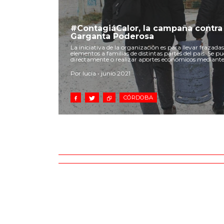
#ContagiáCalor, la campaña contra 
Garganta Poderosa
La iniciativa de la organización es para llevar frazadas
elementos a familias de distintas partes del país. Se 
directamente o realizar aportes económicos mediante 
Por lucia • junio 2021
CÓRDOBA