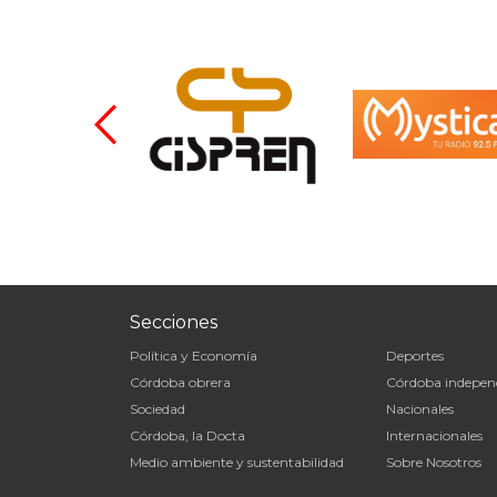
Secciones
Política y Economía
Deportes
Córdoba obrera
Córdoba indepen
Sociedad
Nacionales
Córdoba, la Docta
Internacionales
Medio ambiente y sustentabilidad
Sobre Nosotros