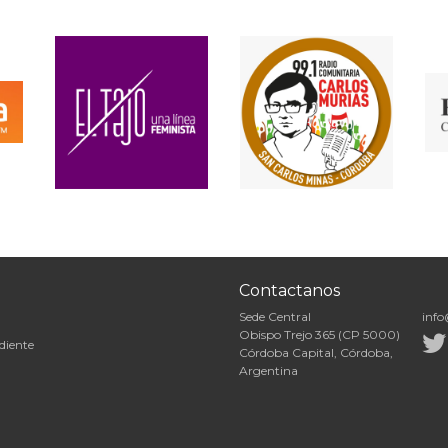
Contactanos
Sede Central
info
Obispo Trejo 365 (CP 5000)
diente
Córdoba Capital, Córdoba,
Argentina