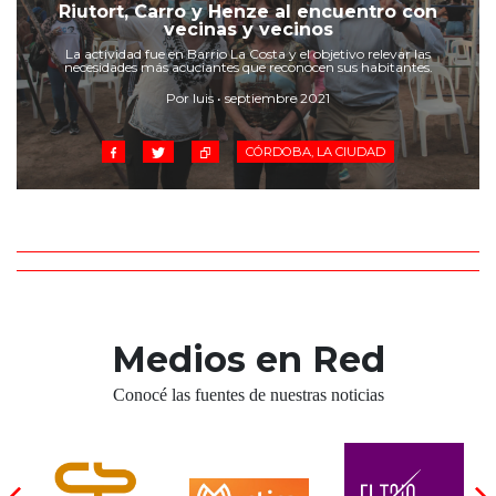
Cruz del Eje
Riutort, Carro y Henze al encuentro con
vecinas y vecinos
Corredor de Ansenuza
La actividad fue en Barrio La Costa y el objetivo relevar las
La Carlota y zona
necesidades más acuciantes que reconocen sus habitantes.
Laboulaye y sur
Por luis • septiembre 2021
Bell Ville
CÓRDOBA, LA CIUDAD
Río Tercero
Despeñaderos
Medios en Red
Conocé las fuentes de nuestras noticias