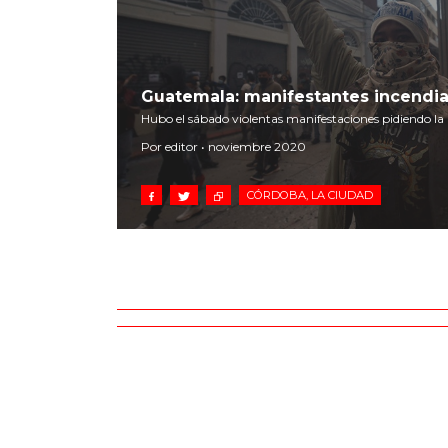
Guatemala: manifestantes incendi
Hubo el sábado violentas manifestaciones pidiendo la 
Por editor • noviembre 2020
CÓRDOBA, LA CIUDAD