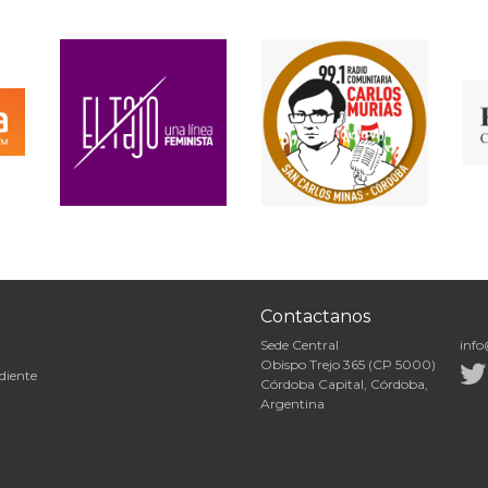
Contactanos
Sede Central
info
Obispo Trejo 365 (CP 5000)
diente
Córdoba Capital, Córdoba,
Argentina