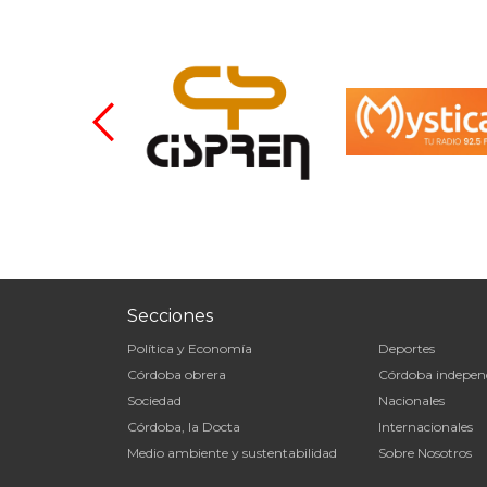
Secciones
Política y Economía
Deportes
Córdoba obrera
Córdoba indepen
Sociedad
Nacionales
Córdoba, la Docta
Internacionales
Medio ambiente y sustentabilidad
Sobre Nosotros