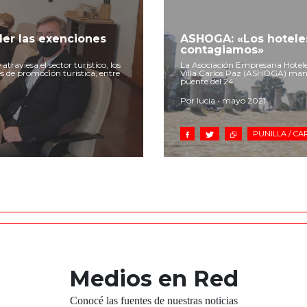
er las exenciones
ASHOGA: «Los hoteles
contagiamos»
traviesa el sector turístico, los
La Asociación Empresaria Hoteler
 de promoción turística, entre
Villa Carlos Paz (ASHOGA) manif
puente del 24.
Por lucia • mayo 2021
PUNILLA / CA
Medios en Red
Conocé las fuentes de nuestras noticias