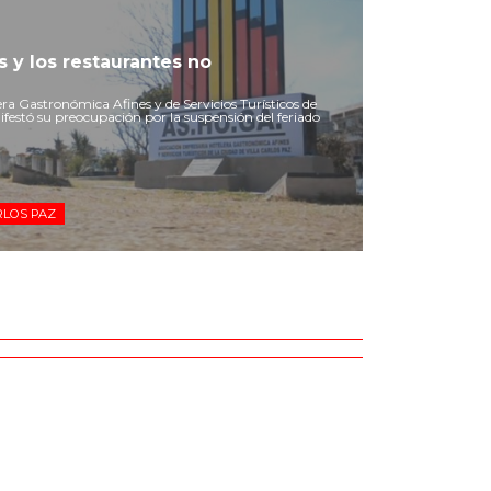
 y los restaurantes no
a Gastronómica Afines y de Servicios Turísticos de
estó su preocupación por la suspensión del feriado
RLOS PAZ