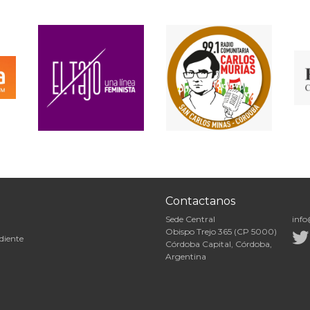
Contactanos
Sede Central
info
Obispo Trejo 365 (CP 5000)
diente
Córdoba Capital, Córdoba,
Argentina