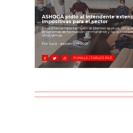
ASHOGA pidió al intendente extend
impositivas para el sector
En el intercambio también se planteó la situación que a
programas de formación permanente y las actividades
otros temas.
Por lucia • septiembre 2021
PUNILLA / CARLOS PAZ