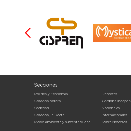
Secciones
Política y Economía
Deportes
Córdoba obrera
Córdoba indepen
Sociedad
Nacionales
Córdoba, la Docta
Internacionales
Medio ambiente y sustentabilidad
Sobre Nosotros