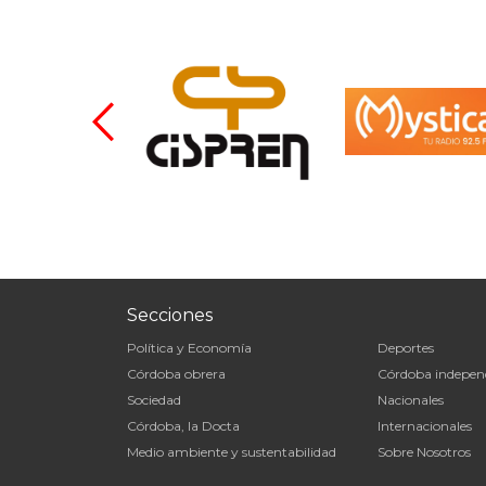
Secciones
Política y Economía
Deportes
Córdoba obrera
Córdoba indepen
Sociedad
Nacionales
Córdoba, la Docta
Internacionales
Medio ambiente y sustentabilidad
Sobre Nosotros