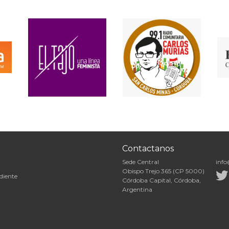
Contactanos
Sede Central
info
Obispo Trejo 365 (CP 5000)
diente
Córdoba Capital, Córdoba,
Argentina