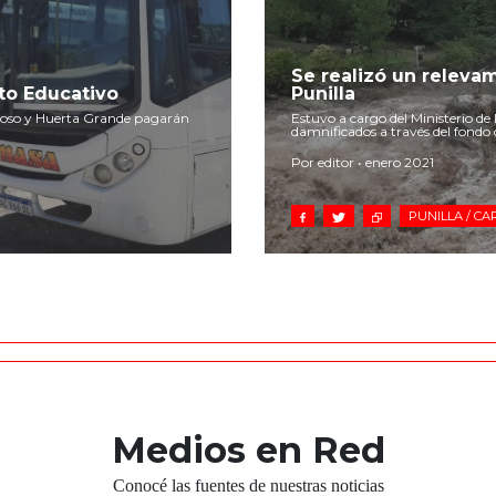
Se realizó un releva
to Educativo
Punilla
ermoso y Huerta Grande pagarán
Estuvo a cargo del Ministerio de D
damnificados a través del fondo 
Por editor • enero 2021
PUNILLA / CA
Medios en Red
Conocé las fuentes de nuestras noticias