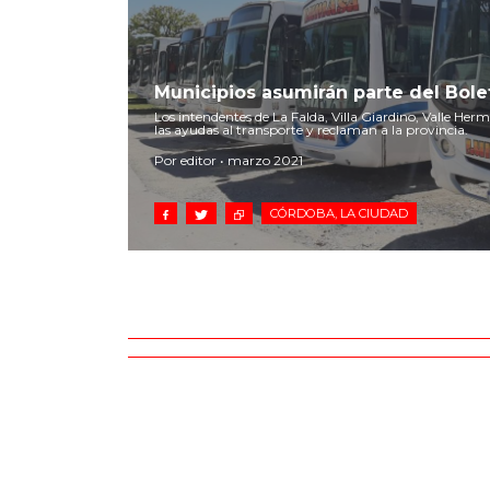
Municipios asumirán parte del Bole
Los intendentes de La Falda, Villa Giardino, Valle H
las ayudas al transporte y reclaman a la provincia.
Por editor • marzo 2021
CÓRDOBA, LA CIUDAD