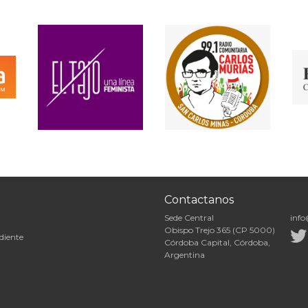
Contactanos
Sede Central
info
Obispo Trejo 365 (CP 5000)
diente
Córdoba Capital, Córdoba,
Argentina