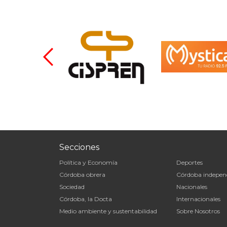
Secciones
Política y Economía
Deportes
Córdoba obrera
Córdoba indepen
Sociedad
Nacionales
Córdoba, la Docta
Internacionales
Medio ambiente y sustentabilidad
Sobre Nosotros