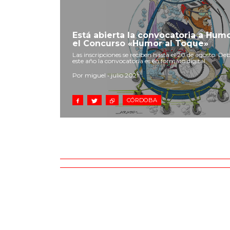
Está abierta la convocatoria a Hum
el Concurso «Humor al Toque»
Las inscripciones se reciben hasta el 20 de agosto. Debi
este año la convocatoria es en formato digital.
Por miguel • julio 2021
CÓRDOBA