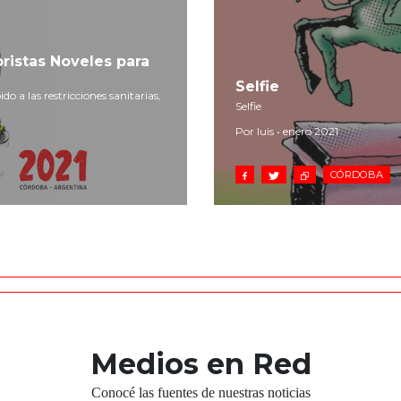
oristas Noveles para
Selfie
do a las restricciones sanitarias,
Selfie
Por luis • enero 2021
CÓRDOBA
Medios en Red
Conocé las fuentes de nuestras noticias