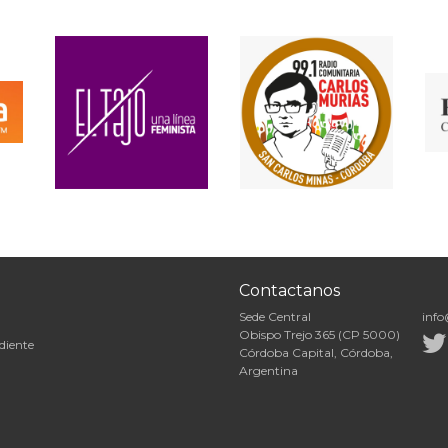
Contactanos
Sede Central
info
Obispo Trejo 365 (CP 5000)
diente
Córdoba Capital, Córdoba,
Argentina