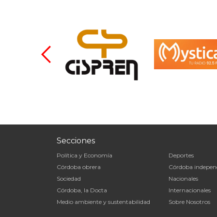
Secciones
Política y Economía
Deportes
Córdoba obrera
Córdoba indepen
Sociedad
Nacionales
Córdoba, la Docta
Internacionales
Medio ambiente y sustentabilidad
Sobre Nosotros