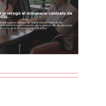
l prorrogó el millonario contrato de
2025
convenio prorrogado es “para la provisión de los
ación para la optimización de la gestión de los recursos
butaria de la Provincia de Córdoba”.