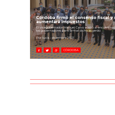
Córdoba firmó el consenso fiscal y 
aumentará impuestos
El vicegobernador Manuel Calvo asistió al encuentro
los gobernadores para firmar dicho acuerdo.
Por lucia • diciembre 2021
CÓRDOBA