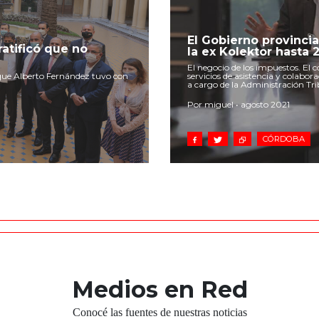
El Gobierno provincia
ratificó que no
la ex Kolektor hasta 
El negocio de los impuestos. El 
 que Alberto Fernández tuvo con
servicios de asistencia y colabor
a cargo de la Administración Tri
Por miguel • agosto 2021
CÓRDOBA
Medios en Red
Conocé las fuentes de nuestras noticias