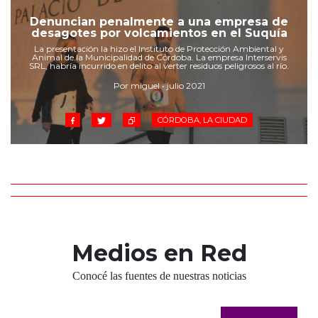
Cruz del Eje
Denuncian penalmente a una empresa de
Corredor de Ansenuza
desagotes por volcamientos en el Suquía
La Carlota y zona
La presentación la hizo el Instituto de Protección Ambiental y
Animal de la Municipalidad de Córdoba. La empresa Interservis
Laboulaye y sur
SRL, habría incurrido en delito al verter residuos peligrosos al río.
Bell Ville
Por miguel • julio 2021
Río Tercero
Despeñaderos
CÓRDOBA, LA CIUDAD
Medios en Red
Conocé las fuentes de nuestras noticias