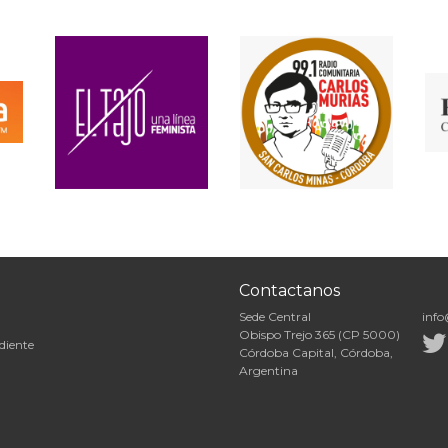
Contactanos
Sede Central
info
Obispo Trejo 365 (CP 5000)
diente
Córdoba Capital, Córdoba,
Argentina