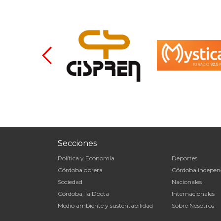
Secciones
Política y Economía
Deportes
Córdoba obrera
Córdoba indepen
Sociedad
Nacionales
Córdoba, la Docta
Internacionales
Medio ambiente y sustentabilidad
Sobre Nosotros