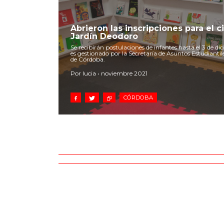
Abrieron las inscripciones para el c
Jardín Deodoro
Se recibirán postulaciones de infantes hasta el 3 de di
es gestionado por la Secretaría de Asuntos Estudiantil
de Córdoba.
Por lucia • noviembre 2021
CÓRDOBA