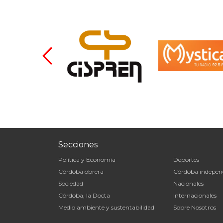
Secciones
Política y Economía
Deportes
Córdoba obrera
Córdoba indepen
Sociedad
Nacionales
Córdoba, la Docta
Internacionales
Medio ambiente y sustentabilidad
Sobre Nosotros