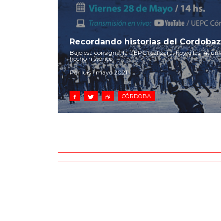
Recordando historias del Cordoba
Bajo esa consigna, la UEPC realizará, hoy a las 14, 
hecho histórico.
Por luis • mayo 2021
CÓRDOBA