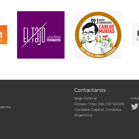
Contactanos
Sede Central
info
Obispo Trejo 365 (CP 5000)
diente
Córdoba Capital, Córdoba,
Argentina