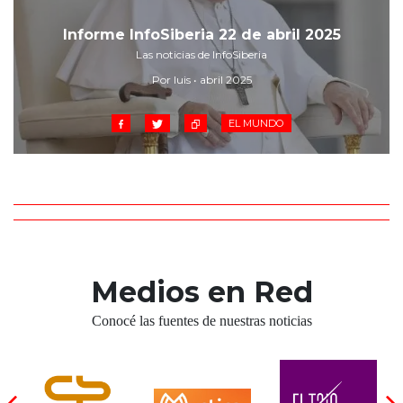
Cruz del Eje
Corredor de Ansenuza
Informe InfoSiberia 22 de abril 2025
La Carlota y zona
Las noticias de InfoSiberia
Laboulaye y sur
Por luis • abril 2025
Bell Ville
EL MUNDO
Río Tercero
Despeñaderos
Medios en Red
Conocé las fuentes de nuestras noticias