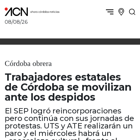
08/08/26
Política y Economía
Córdoba, la ciudad
Córdoba obrera
Sierras Chicas
Sociedad
Río Cuarto y zona
Córdoba obrera
Córdoba, la Docta
Villa María y zona
Ambiente y sustentabilidad
Trabajadores estatales
San Francisco y zona
Deportes
Traslasierra
de Córdoba se movilizan
Córdoba diverse
Punilla / Carlos Paz
ante los despidos
Córdoba independiente
Alta Gracia
Nacionales
Marcos Juárez
El SEP logró reincorporaciones
Internacionales
Río Primero
pero continúa con sus jornadas de
Humor
protestas. UTS y ATE realizarán un
Valle de Calamuchita
paro y el miércoles habrá un
Jesús María y norte