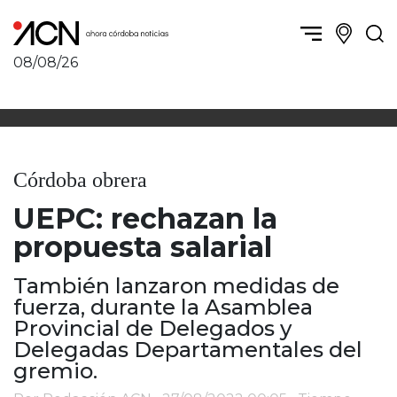
08/08/26
Política y Economía
Córdoba, la ciudad
Córdoba obrera
Sierras Chicas
Sociedad
Río Cuarto y zona
Córdoba obrera
Córdoba, la Docta
Villa María y zona
Ambiente y sustentabilidad
UEPC: rechazan la
San Francisco y zona
Deportes
Traslasierra
propuesta salarial
Córdoba diverse
Punilla / Carlos Paz
Córdoba independiente
También lanzaron medidas de
Alta Gracia
Nacionales
fuerza, durante la Asamblea
Marcos Juárez
Internacionales
Provincial de Delegados y
Río Primero
Delegadas Departamentales del
Humor
Valle de Calamuchita
gremio.
Jesús María y norte