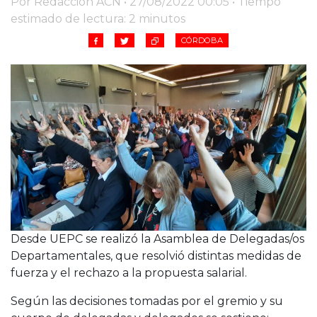
Por Redacción ACN • 27/08/2022 00:05 • Tiempo
Cruz del Eje
estimado de lectura: 2 minutos
Corredor de Ansenuza
CÓRDOBA
La Carlota y zona
Laboulaye y sur
Bell Ville
Río Tercero
Despeñaderos
Desde UEPC se realizó la Asamblea de Delegadas/os
Departamentales, que resolvió distintas medidas de
fuerza y el rechazo a la propuesta salarial.
Según las decisiones tomadas por el gremio y su