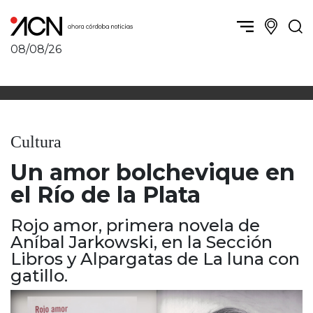
08/08/26
Política y Economía
Córdoba, la ciudad
Córdoba obrera
Sierras Chicas
Sociedad
Río Cuarto y zona
Cultura
Córdoba, la Docta
Villa María y zona
Ambiente y sustentabilidad
Un amor bolchevique en
San Francisco y zona
Deportes
Traslasierra
el Río de la Plata
Córdoba diverse
Punilla / Carlos Paz
Córdoba independiente
Rojo amor, primera novela de
Alta Gracia
Nacionales
Aníbal Jarkowski, en la Sección
Marcos Juárez
Internacionales
Libros y Alpargatas de La luna con
Río Primero
gatillo.
Humor
Valle de Calamuchita
Jesús María y norte