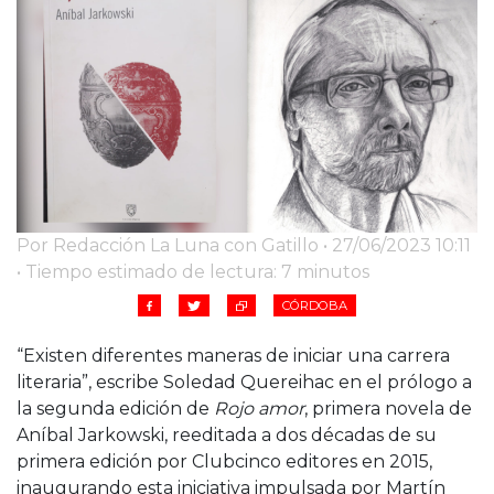
Cruz del Eje
Corredor de Ansenuza
La Carlota y zona
Laboulaye y sur
Bell Ville
Río Tercero
Despeñaderos
Por Redacción La Luna con Gatillo • 27/06/2023 10:11
• Tiempo estimado de lectura: 7 minutos
CÓRDOBA
“Existen diferentes maneras de iniciar una carrera
literaria”, escribe Soledad Quereihac en el prólogo a
la segunda edición de
Rojo amor
, primera novela de
Aníbal Jarkowski, reeditada a dos décadas de su
primera edición por Clubcinco editores en 2015,
inaugurando esta iniciativa impulsada por Martín