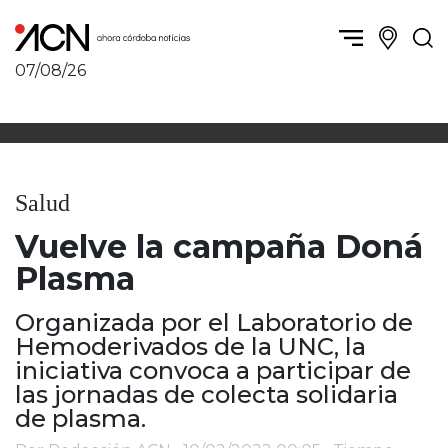
07/08/26
Política y Economía
Córdoba, la ciudad
Córdoba obrera
Sierras Chicas
Sociedad
Río Cuarto y zona
Salud
Córdoba, la Docta
Villa María y zona
Ambiente y sustentabilidad
Vuelve la campaña Doná
San Francisco y zona
Deportes
Traslasierra
Plasma
Córdoba diverse
Punilla / Carlos Paz
Córdoba independiente
Organizada por el Laboratorio de
Alta Gracia
Nacionales
Hemoderivados de la UNC, la
Marcos Juárez
Internacionales
iniciativa convoca a participar de
Río Primero
las jornadas de colecta solidaria
Humor
Valle de Calamuchita
de plasma.
Jesús María y norte