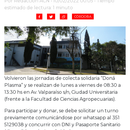
Por Redacción ACN • 10/02/2022 00:05 • Tiempo
Cruz del Eje
estimado de lectura: 1 minuto
Corredor de Ansenuza
CÓRDOBA
La Carlota y zona
Laboulaye y sur
Bell Ville
Río Tercero
Despeñaderos
Volvieron las jornadas de colecta solidaria “Doná
Plasma” y se realizan de lunes a viernes de 08:30 a
13:30 hs en Av. Valparaíso s/n, Ciudad Universitaria
(frente a la Facultad de Ciencias Agropecuarias).
Para participar y donar, se debe solicitar un turno
previamente comunicándose por whatsapp al 351
5129038 y concurrir con DNI y Pasaporte Sanitario