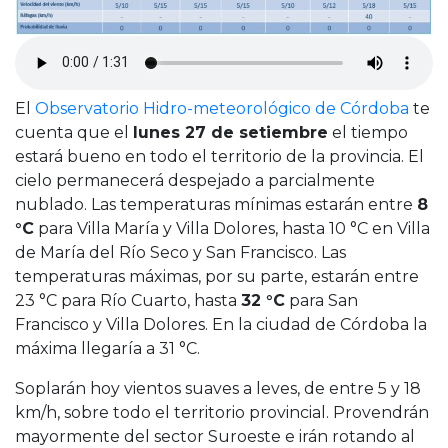
Cruz del Eje
Corredor de Ansenuza
La Carlota y zona
Laboulaye y sur
El
Observatorio Hidro-meteorológico de Córdoba
te
Bell Ville
cuenta que el
lunes 27 de setiembre
el tiempo
Río Tercero
estará bueno en todo el territorio de la provincia. El
Despeñaderos
cielo permanecerá despejado a parcialmente
nublado. Las temperaturas mínimas estarán entre
8
°C
para Villa María y Villa Dolores, hasta 10 °C en Villa
de María del Río Seco y San Francisco. Las
temperaturas máximas, por su parte, estarán entre
23 °C para Río Cuarto, hasta
32 °C
para San
Francisco y Villa Dolores. En la ciudad de Córdoba la
máxima llegaría a 31 °C.
Soplarán hoy vientos suaves a leves, de entre 5 y 18
km/h, sobre todo el territorio provincial. Provendrán
mayormente del sector Suroeste e irán rotando al