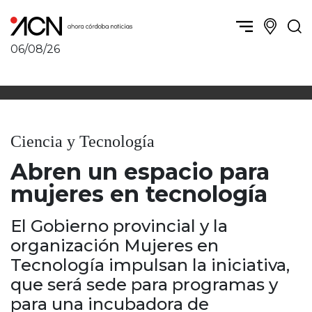
06/08/26
Política y Economía
Córdoba, la ciudad
Córdoba obrera
Sierras Chicas
Sociedad
Río Cuarto y zona
Ciencia y Tecnología
Córdoba, la Docta
Villa María y zona
Ambiente y sustentabilidad
Abren un espacio para
San Francisco y zona
Deportes
Traslasierra
mujeres en tecnología
Córdoba diverse
Punilla / Carlos Paz
Córdoba independiente
Alta Gracia
El Gobierno provincial y la
Nacionales
Marcos Juárez
organización Mujeres en
Internacionales
Río Primero
Tecnología impulsan la iniciativa,
Humor
Valle de Calamuchita
que será sede para programas y
Jesús María y norte
para una incubadora de