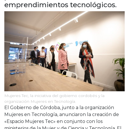
Cruz del Eje
emprendimientos tecnológicos.
Corredor de Ansenuza
La Carlota y zona
Laboulaye y sur
Bell Ville
Río Tercero
Despeñaderos
Mujeres Tec, la iniciativa del gobierno cordobés y la
organización Mujeres en Tecnología.
El Gobierno de Córdoba, junto a la organización
Mujeres en Tecnología, anunciaron la creación de
«Espacio Mujeres Tec» en conjunto con los
ministerios de la Mujer y de Ciencia y Tecnología. El