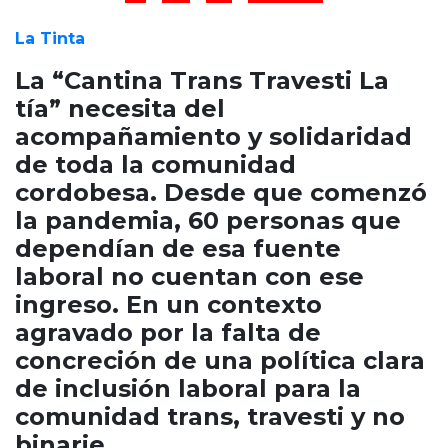
Cruz del Eje
Corredor de Ansenuza
La Tinta
La Carlota y zona
La “Cantina Trans Travesti La
Laboulaye y sur
tía” necesita del
Bell Ville
acompañamiento y solidaridad
Río Tercero
de toda la comunidad
Despeñaderos
cordobesa. Desde que comenzó
la pandemia, 60 personas que
dependían de esa fuente
laboral no cuentan con ese
ingreso. En un contexto
agravado por la falta de
concreción de una política clara
de inclusión laboral para la
comunidad trans, travesti y no
binarie.