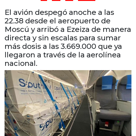
Cruz del Eje
Corredor de Ansenuza
El avión despegó anoche a las
La Carlota y zona
22.38 desde el aeropuerto de
Laboulaye y sur
Moscú y arribó a Ezeiza de manera
Bell Ville
directa y sin escalas para sumar
Río Tercero
más dosis a las 3.669.000 que ya
Despeñaderos
llegaron a través de la aerolínea
nacional.