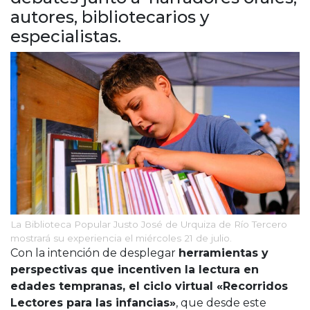
Cruz del Eje
autores, bibliotecarios y
Corredor de Ansenuza
especialistas.
La Carlota y zona
Laboulaye y sur
Bell Ville
Río Tercero
Despeñaderos
La Biblioteca Popular Justo José de Urquiza de Río Tercero
mostrará su experiencia el miércoles 21 de julio.
Con la intención de desplegar
herramientas y
perspectivas que incentiven la lectura en
edades tempranas, el ciclo virtual «Recorridos
Lectores para las infancias»
, que desde este