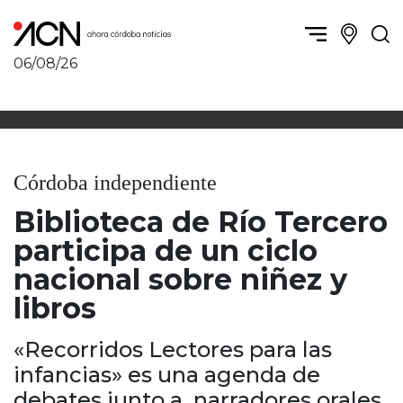
06/08/26
Política y Economía
Córdoba, la ciudad
Córdoba obrera
Sierras Chicas
Sociedad
Río Cuarto y zona
Córdoba independiente
Córdoba, la Docta
Villa María y zona
Ambiente y sustentabilidad
Biblioteca de Río Tercero
San Francisco y zona
Deportes
Traslasierra
participa de un ciclo
Córdoba diverse
Punilla / Carlos Paz
nacional sobre niñez y
Córdoba independiente
Alta Gracia
libros
Nacionales
Marcos Juárez
Internacionales
Río Primero
«Recorridos Lectores para las
Humor
Valle de Calamuchita
infancias» es una agenda de
Jesús María y norte
debates junto a narradores orales,