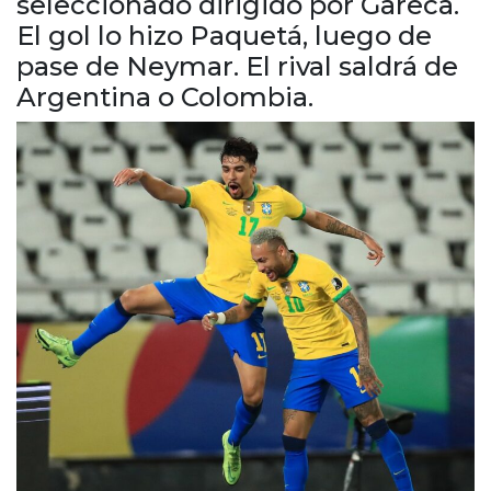
seleccionado dirigido por Gareca.
Cruz del Eje
El gol lo hizo Paquetá, luego de
Corredor de Ansenuza
pase de Neymar. El rival saldrá de
La Carlota y zona
Argentina o Colombia.
Laboulaye y sur
Bell Ville
Río Tercero
Despeñaderos