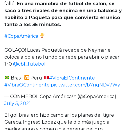
falló,
En una maniobra de futbol de salón, se
sacó a tres rivales de encima en una baldosa y
habilitó a Paqueta para que convierta el único
tanto a los 35 minutos.
#CopaAmérica
GOLAÇO! Lucas Paquetá recebe de Neymar e
coloca a bola no fundo da rede para abrir o placar!
1×0
@cbf_futebol
Brasil
Peru
#VibraElContinente
#VibraOContinente
pic.twitter.com/b7nqNDv7Wy
— CONMEBOL Copa América™️ (@CopaAmerica)
July 5, 2021
El gol brasilero hizo cambiar los planes del tigre
Gareca. Ingresó Lopez que le dio más juego al
mediocampo y comenzó a generar peligro.