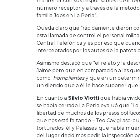
mantener con sus responsables fue inte
número receptor y a través de la metodol
familia Jobs en La Perla”.
Queda claro que “rápidamente dieron con
esta llamada de control el personal milita
Central Telefónica y es por eso que cua
interceptados por los autos de la patota d
Asimismo destacó que “el relato y la descr
Jaime pero que en comparación a las que 
como
horripilantes
y que en un determin
un silencio que a él le hace suponer que
En cuanto a
Silvio Viotti
que había vivid
se había cerrado La Perla evaluó que “L
libertad de muchos de los presos político
que nos está faltando – Teo Cavigliaso-q
torturados él y Palassesi que había muerto
del lugar decidimos pedir la inspección ocu