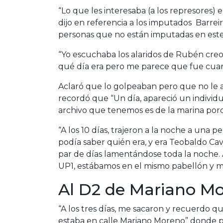
“Lo que les interesaba (a los represores) 
dijo en referencia a los imputados Barreir
personas que no están imputadas en este 
“Yo escuchaba los alaridos de Rubén creo
qué día era pero me parece que fue cuand
Aclaró que lo golpeaban pero que no le 
recordó que “Un día, apareció un individu
archivo que tenemos es de la marina porqu
“A los 10 días, trajeron a la noche a una
podía saber quién era, y era Teobaldo Cav
par de días lamentándose toda la noche. A
UP1, estábamos en el mismo pabellón y 
Al D2 de Mariano M
“A los tres días, me sacaron y recuerdo q
estaba en calle Mariano Moreno” donde per