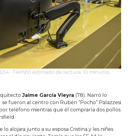
:54 • Tiempo estimado de lectura: 10 minutos
arquitecto
Jaime García Vieyra
(78). Narró lo
o se fueron al centro con Rubén “Pocho” Palazzesi
 por teléfono mientras que él compraría dos pollos
sfield.
o alojara junto a su esposa Cristina y les niñes