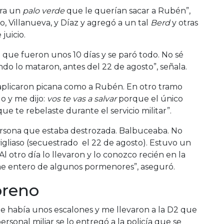
era un
palo verde
que le querían sacar a Rubén”,
o, Villanueva, y Díaz y agregó a un tal
Berd
y otras
juicio.
 que fueron unos 10 días y se paró todo. No sé
o lo mataron, antes del 22 de agosto”, señala.
aplicaron picana como a Rubén. En otro tramo
o y me dijo:
vos te vas a salvar
porque el único
e te rebelaste durante el servicio militar”.
 persona que estaba destrozada. Balbuceaba. No
igliaso (secuestrado el 22 de agosto). Estuvo un
l otro día lo llevaron y lo conozco recién en la
me entero de algunos pormenores”, aseguró.
oreno
ue había unos escalones y me llevaron a la D2 que
sonal miliar se lo entregó a la policía que se