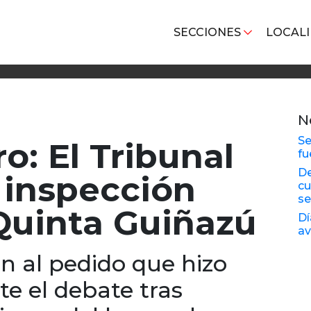
SECCIONES
LOCAL
N
Se
o: El Tribunal
fu
De
a inspección
cu
se
 Quinta Guiñazú
Dí
av
n al pedido que hizo
e el debate tras