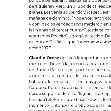
porque pensaban trasladarse a Buenos Aire
persiguieran. Pero un grupo de tareas de
planes. Los venía siguiendo y los secuest
mañana de domingo. “Nos encerraron con
y con los ojos vendados nos metieron en 
las hienas del tercer cuerpo”, sostiene co
agarramos Pochito”, agregó el testigo. De
quinta de Guiñazú que funcionaba como
desde 1977.
Claudio Orosz
destacó la importancia de
miércoles. Develó las circunstancias que 
de Rubén Palassesi por parte del persona
a que se había producido la caída en ca
habían sido sometidas a torturas gravísim
Córdoba. Pero, lo que no tenían era un do
desde su punto de vista “logran intercep
llamada telefónica que hace Rubén desde
momento. Entonces, era obvio que las ll