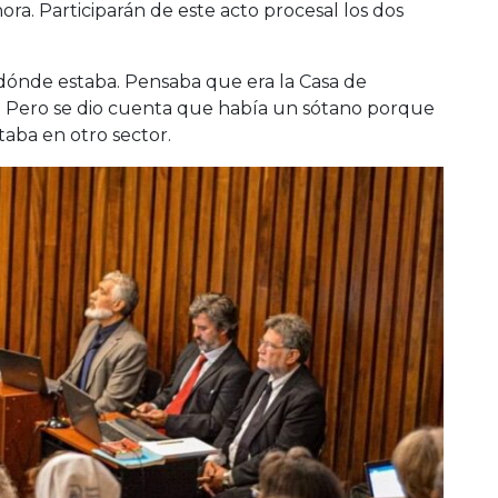
ora. Participarán de este acto procesal los dos
 dónde estaba. Pensaba que era la Casa de
só. Pero se dio cuenta que había un sótano porque
taba en otro sector.