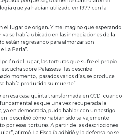
rceptada porque seguramente controlaron el
ogía que ya habían utilizado en 1977 con la
 el lugar de origen. Y me imagino que esperando
r ya se había ubicado en las inmediaciones de la
ndo están regresando para almorzar son
e La Perla”.
ipción del lugar, las torturas que sufre el propio
escucha sobre Palassessi las describe
ado momento, pasados varios días, se produce
 se había producido su muerte”.
o en esa casa quinta transformada en CCD cuando
o fundamental es que una vez recuperada la
s, ya en democracia, pudo hablar con un testigo
uien describió cómo habían sido salvajemente
 por esas torturas. A partir de las descripciones
lar”, afirmó. La Fiscalía adhirió y la defensa no se