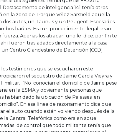
s al día siguiente. Temía que las FF.AA lo
l Destacamento de inteligencia 141 tenía otros
ró en la zona de Parque Vélez Sarsfield aquella
 dos autos, un Taunus y un Peugeot. Esposados
ambos baúles. Era un procedimiento ilegal, eran
n fuerza. Apenas los atrapan uno le dice: por fin te
 ahí fueron trasladados directamente a la casa
 un Centro Clandestino de Detención (CCD)
 los testimonios que se escucharon este
propiciaron el secuestro de Jaime García Vieyra y
l militar. “No conocían el domicilio de Jaime pese
dena en la ESMA y obviamente personas que
as habían dado la ubicación de Palassesi en
micilio”. En esa línea de razonamiento dice que
tar el auto cuando están volviendo después de la
 la Central Telefónica como era en aquel
amadas de control que todo militante tenía que