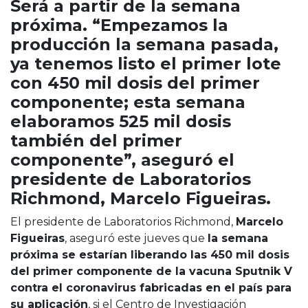
Será a partir de la semana
Cruz del Eje
próxima. “Empezamos la
Corredor de Ansenuza
producción la semana pasada,
La Carlota y zona
ya tenemos listo el primer lote
Laboulaye y sur
Bell Ville
con 450 mil dosis del primer
Río Tercero
componente; esta semana
Despeñaderos
elaboramos 525 mil dosis
también del primer
componente”, aseguró el
presidente de Laboratorios
Richmond, Marcelo Figueiras.
El presidente de Laboratorios Richmond,
Marcelo
Figueiras
, aseguró este jueves que
la semana
próxima se estarían liberando las 450 mil dosis
del primer componente de la vacuna Sputnik V
contra el coronavirus fabricadas en el país para
su aplicación
, si el Centro de Investigación