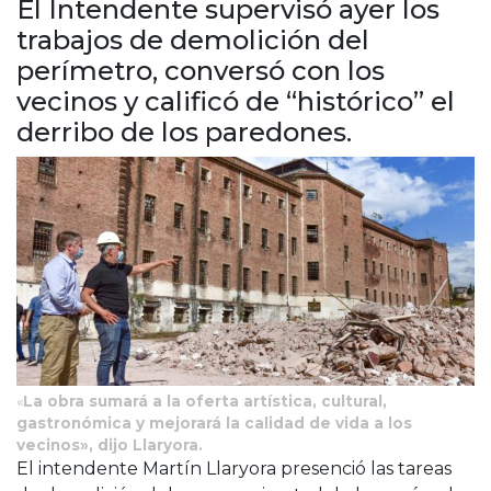
El Intendente supervisó ayer los
Cruz del Eje
trabajos de demolición del
Corredor de Ansenuza
perímetro, conversó con los
La Carlota y zona
vecinos y calificó de “histórico” el
Laboulaye y sur
Bell Ville
derribo de los paredones.
Río Tercero
Despeñaderos
«
La obra sumará a la oferta artística, cultural,
gastronómica y mejorará la calidad de vida a los
vecinos», dijo Llaryora.
El intendente Martín Llaryora presenció las tareas