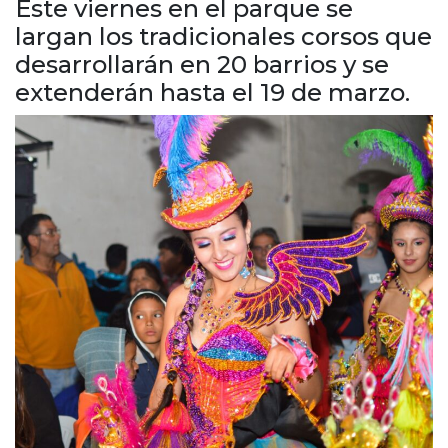
Este viernes en el parque se
Cruz del Eje
largan los tradicionales corsos que
Corredor de Ansenuza
desarrollarán en 20 barrios y se
La Carlota y zona
extenderán hasta el 19 de marzo.
Laboulaye y sur
Bell Ville
Río Tercero
Despeñaderos