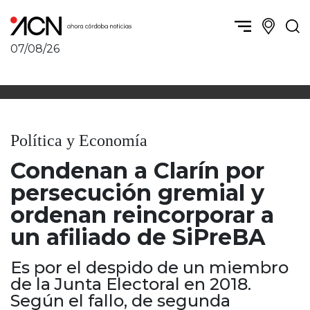
07/08/26
Política y Economía
Córdoba, la ciudad
Córdoba obrera
Sierras Chicas
Sociedad
Río Cuarto y zona
Política y Economía
Córdoba, la Docta
Villa María y zona
Ambiente y sustentabilidad
Condenan a Clarín por
San Francisco y zona
Deportes
Traslasierra
persecución gremial y
Córdoba diverse
Punilla / Carlos Paz
ordenan reincorporar a
Córdoba independiente
Alta Gracia
un afiliado de SiPreBA
Nacionales
Marcos Juárez
Internacionales
Río Primero
Es por el despido de un miembro
Humor
Valle de Calamuchita
de la Junta Electoral en 2018.
Jesús María y norte
Según el fallo, de segunda