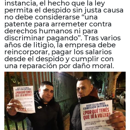
instancia, el hecho que la ley
Cruz del Eje
permita el despido sin justa causa
Corredor de Ansenuza
no debe considerarse “una
La Carlota y zona
patente para arremeter contra
Laboulaye y sur
derechos humanos ni para
Bell Ville
discriminar pagando”. Tras varios
Río Tercero
años de litigio, la empresa debe
Despeñaderos
reincorporar, pagar los salarios
desde el despido y cumplir con
una reparación por daño moral.