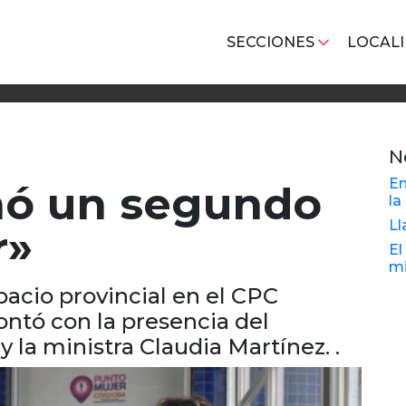
SECCIONES
LOCAL
N
En
ó un segundo
la
Ll
r»
El
mi
pacio provincial en el CPC
ntó con la presencia del
 la ministra Claudia Martínez. .