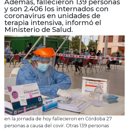
Además, fallecieron 139 personas
Cruz del Eje
y son 2.406 los internados con
Corredor de Ansenuza
coronavirus en unidades de
La Carlota y zona
terapia intensiva, informó el
Laboulaye y sur
Ministerio de Salud.
Bell Ville
Río Tercero
Despeñaderos
en la jornada de hoy fallecieron en Córdoba 27
personas a causa del covir. Otras 139 personas