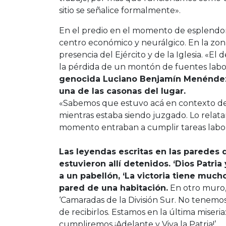
sitio se señalice formalmente».
En el predio en el momento de esplendor d
centro económico y neurálgico. En la zon
presencia del Ejército y de la Iglesia. «El
la pérdida de un montón de fuentes labor
genocida Luciano Benjamín Menéndez 
una de las casonas del lugar.
«Sabemos que estuvo acá en contexto de pr
mientras estaba siendo juzgado. Lo relata
momento entraban a cumplir tareas labora
Las leyendas escritas en las paredes 
estuvieron allí detenidos. ‘Dios Patria
a un pabellón, ‘La victoria tiene mucho
pared de una habitación.
En otro muro,
‘Camaradas de la División Sur. No tenemos 
de recibirlos. Estamos en la última miser
cumpliremos ¡Adelante y Viva la Patria!’.