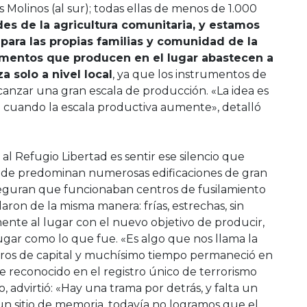
os Molinos (al sur); todas ellas de menos de 1.000
es de la agricultura comunitaria, y estamos
para las propias familias y comunidad de la
imentos que producen en el lugar abastecen a
 solo a nivel local
, ya que los instrumentos de
canzar una gran escala de producción. «La idea es
n cuando la escala productiva aumente», detalló
l Refugio Libertad es sentir ese silencio que
de predominan numerosas edificaciones de gran
seguran que funcionaban centros de fusilamiento
aron de la misma manera: frías, estrechas, sin
ente al lugar con el nuevo objetivo de producir,
ugar como lo que fue. «Es algo que nos llama la
metros de capital y muchísimo tiempo permaneció en
ue reconocido en el registro único de terrorismo
, advirtió: «Hay una trama por detrás, y falta un
n sitio de memoria, todavía no logramos que el