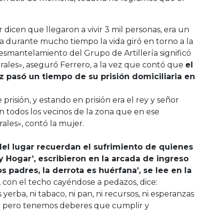
icen que llegaron a vivir 3 mil personas, era un
a durante mucho tiempo la vida giró en torno a la
 desmantelamiento del Grupo de Artillería significó
ales», aseguró Ferrero, a la vez que contó que
el
pasó un tiempo de su prisión domiciliaria en
isión, y estando en prisión era el rey y señor
n todos los vecinos de la zona que en ese
les», contó la mujer.
del lugar recuerdan el sufrimiento de quienes
 y Hogar’, escribieron en la arcada de ingreso
s padres, la derrota es huérfana’, se lee en la
 con el techo cayéndose a pedazos, dice:
yerba, ni tabaco, ni pan, ni recursos, ni esperanzas
ia: pero tenemos deberes que cumplir y