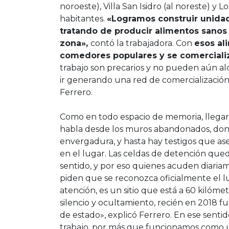
noroeste), Villa San Isidro (al noreste) y L
habitantes.
«Logramos construir unidad
tratando de producir alimentos sanos 
zona»,
contó la trabajadora. Con
esos al
comedores populares y se comercializa
trabajo son precarios y no pueden aún al
ir generando una red de comercializació
Ferrero.
Como en todo espacio de memoria, llegar a
habla desde los muros abandonados, don
envergadura, y hasta hay testigos que a
en el lugar. Las celdas de detención qued
sentido, y por eso quienes acuden diariam
piden que se reconozca oficialmente el l
atención, es un sitio que está a 60 kiló
silencio y ocultamiento, recién en 2018 f
de estado», explicó Ferrero. En ese sentido
trabajo, por más que funcionamos como u