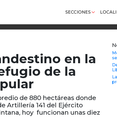
SECCIONES
LOCAL
N
Me
andestino en la
se
De
efugio de la
Li
La
pular
pr
 predio de 880 hectáreas donde
 Artillería 141 del Ejército
intana, hoy funcionan unas diez