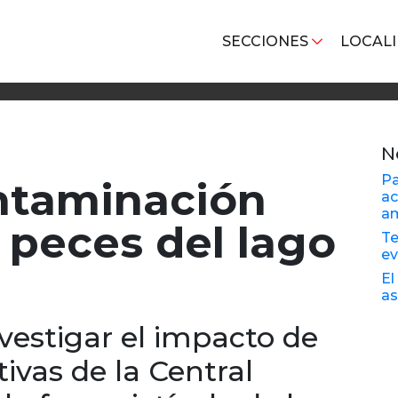
SECCIONES
LOCAL
N
Pa
ntaminación
ac
am
 peces del lago
Te
e
El
as
nvestigar el impacto de
tivas de la Central