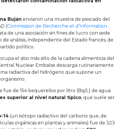
detectaron contaminación radiactiva en
ana Buján
enviaron una muestra de pescado del
AD (
Commission de Recherche et d’Information
trata de una asociación sin fines de lucro con sede
o de análisis, independiente del Estado francés, de
artido político.
cupa el sitio más alto de la cadena alimenticia del
 Central Nuclear Embalse descarga rutinariamente
forma radiactiva del hidrógeno que supone un
l organismo.
e fue de 154 bequerelios por litro (Bq/L) de agua
s superior al nivel natural típico
, que suele ser
o-14
(un isótopo radiactivo del carbono que, de
oléculas orgánicas en plantas y animales) fue de 323