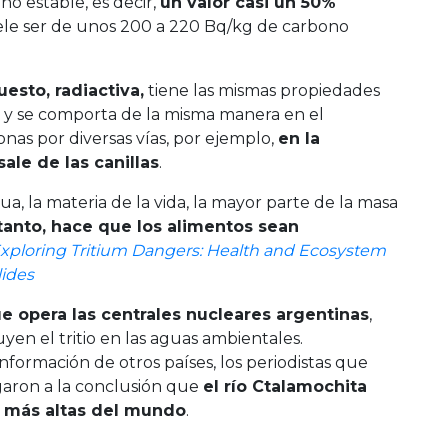
o estable, es decir,
un valor casi un 50%
ele ser de unos 200 a 220 Bq/kg de carbono
uesto, radiactiva,
tiene las mismas propiedades
, y se comporta de la misma manera en el
sonas por diversas vías, por ejemplo,
en la
ale de las canillas
.
a, la materia de la vida, la mayor parte de la masa
 tanto, hace que los alimentos sean
xploring Tritium Dangers: Health and Ecosystem
lides
ue opera las centrales nucleares argentinas
,
yen el tritio en las aguas ambientales.
información de otros países, los periodistas que
egaron a la conclusión que
el río Ctalamochita
o más altas del mundo
.