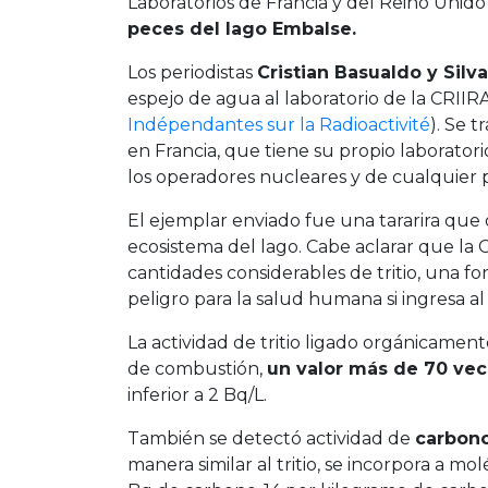
Laboratorios de Francia y del Reino Unido
peces del lago Embalse.
Los periodistas
Cristian Basualdo y Silv
espejo de agua al laboratorio de la CRIIR
Indépendantes sur la Radioactivité
). Se 
en Francia, que tiene su propio laboratori
los operadores nucleares y de cualquier p
El ejemplar enviado fue una tararira que o
ecosistema del lago. Cabe aclarar que la
cantidades considerables de tritio, una 
peligro para la salud humana si ingresa a
La actividad de tritio ligado orgánicament
de combustión,
un valor más de 70 vece
inferior a 2 Bq/L.
También se detectó actividad de
carbon
manera similar al tritio, se incorpora a m