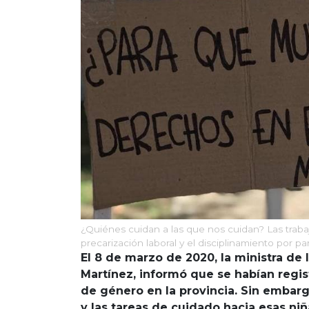
¿Quiénes cuidan a las que nos cuidan? Las traba
precarización laboral y el disciplinamiento por pa
El 8 de marzo de 2020, la ministra de 
Martínez, informó que se habían regis
de género en la provincia. Sin embar
y las tareas de cuidado hacia esas ni