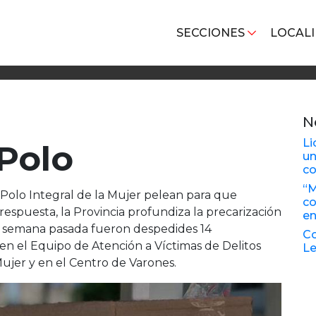
SECCIONES
LOCAL
N
Li
 Polo
un
co
“M
 Polo Integral de la Mujer pelean para que
co
espuesta, la Provincia profundiza la precarización
en
 La semana pasada fueron despedides 14
Co
n el Equipo de Atención a Víctimas de Delitos
Le
Mujer y en el Centro de Varones.