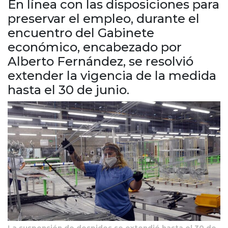
En línea con las disposiciones para
Cruz del Eje
preservar el empleo, durante el
Corredor de Ansenuza
encuentro del Gabinete
La Carlota y zona
económico, encabezado por
Laboulaye y sur
Bell Ville
Alberto Fernández, se resolvió
Río Tercero
extender la vigencia de la medida
Despeñaderos
hasta el 30 de junio.
La suspensión de despidos se extendió hasta el 30 de